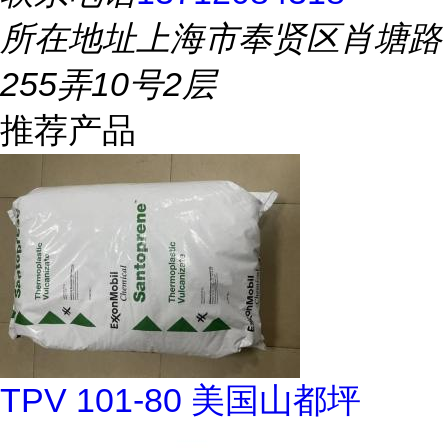
所在地址
上海市奉贤区肖塘路
255弄10号2层
推荐产品
TPV 101-80 美国山都坪