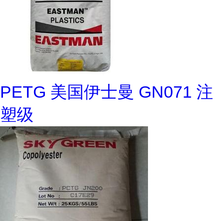
PETG 美国伊士曼 GN071 注
塑级