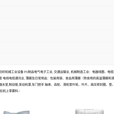
，纺织机械工业设备 PA制品电气电子工业, 交通运输业, 机械制造工业：电器线圈
 电线电缆通讯业, 薄膜及日常用品：包装用袋、食品用薄膜（熟食用的高温薄膜和清
,散热器水室,制动管,发动机罩,车门把手.轴承、齿轮、滑轮泵叶轮、叶片、高压密封
机上零雾料./