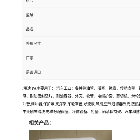
牌号
型号
品名
外形尺寸
厂家
是否进口
/用途 PA主要用于： 汽车工业：各种输油管、活塞、绳索、传动皮带
母、耐油密封垫片、耐油容器、外壳、软管、电缆护套、剪切机、滑轮套
油管,储油器,保护罩,支撑架,车轮罩盖,导流板,风扇,空气过滤器外壳
牛头刨床滑块 电磁分配阀座、冷陈设备、衬垫、轴承保持架、汽车和拖拉
相关产品：