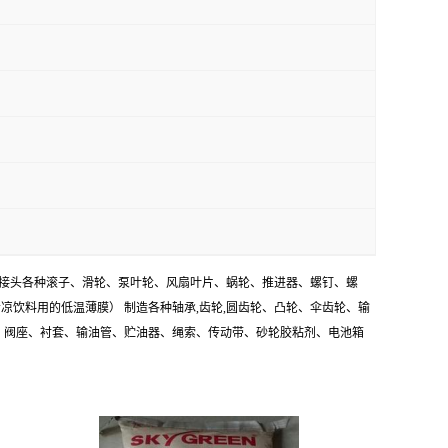
、电缆接头各种滚子、滑轮、泵叶轮、风扇叶片、蜗轮、推进器、螺钉、螺
凉饮料用的低温薄膜） 制造各种轴承,齿轮,圆齿轮、凸轮、伞齿轮、输
圈、垫、阀座、衬套、输油管、贮油器、绳索、传动带、砂轮胶粘剂、电池箱