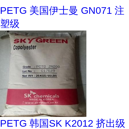
PETG 美国伊士曼 GN071 注
塑级
PETG 韩国SK K2012 挤出级