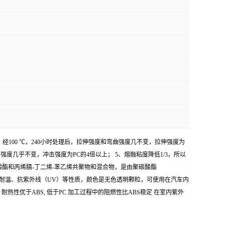
，经100 ℃，240小时处理后，拉伸强度和弯曲强度几不变，拉伸强度为
曲强度几乎不变，冲击强度为PC的4倍以上； 5、熔融粘度降低1/3，所以
酸酯和丙烯腈-丁二烯-苯乙烯共聚物和混合物，是由聚碳酸酯
击强度和耐温、抗紫外线（UV）等性质，颜色是无色透明颗粒，可使用在汽车内
 耐热性优于ABS, 低于PC 加工过程中的阻燃性比ABS稳定 在室内紫外