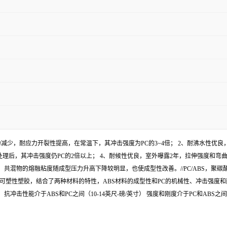
力减少，耐应力开裂性提高，在常温下，其冲击强度为PC的3~4倍； 2、耐沸水性优良
小时处理后，其冲击强度仍PC的2倍以上； 4、耐候性优良，室外曝露2年，拉伸强度和弯
混物的熔融粘度随成型压力升高下降较明显，也使成型性改善。//PC/ABS，聚碳
合并而成的热可塑性塑胶，结合了两种材料的特性，ABS材料的成型性和PC的机械性、冲
冲击性能介于ABS和PC之间（10-14英尺-磅/英寸） 强度和刚度介于PC和ABS之间