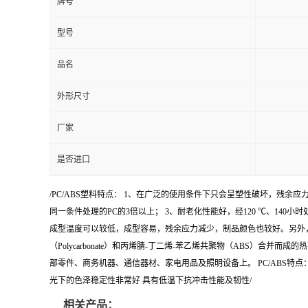
牌号
型号
品名
外形尺寸
厂家
是否进口
/PC/ABS塑料特点： 1、在广泛的使用条件下只会呈塑性破坏，残余应
同一条件处理的PC的3倍以上； 3、耐老化性能好，经120 ℃、140
成型温度可以较低，成型容易，残余应力减少，制品颜色也较好。另外，共
（Polycarbonate）和丙烯腈-丁二烯-苯乙烯共聚物（ABS）
部零件、商务机器、通信器材、家电用品及照明设备上。 PC/ABS特点： 抗
光下的色泽稳定性非常好 具有低温下抗冲击性能及韧性/
相关产品：