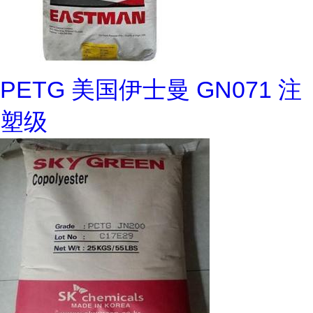
PETG 美国伊士曼 GN071 注
塑级