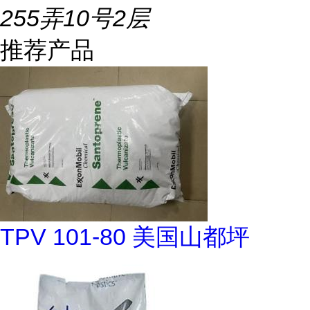
255弄10号2层
推荐产品
TPV 101-80 美国山都坪