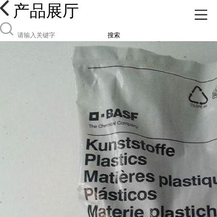
产品展厅
搜索