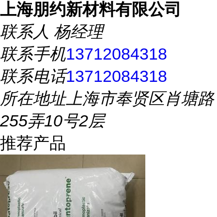
上海朋约新材料有限公司
联系人
杨经理
联系手机
13712084318
联系电话
13712084318
所在地址
上海市奉贤区肖塘路
255弄10号2层
推荐产品