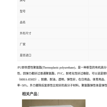
牌号
型号
品名
外形尺寸
厂家
是否进口
/PU即热塑性聚氨脂(Thermoplastic polyurethane)，是一种
性，回弹力都好过普通聚氨酯，PVC，耐老化性好过橡胶，可以说是替
（60HA-85HD）、耐磨、耐油，透明，弹性好，在日用品、体育用
率>50%，外力撤除后复原性比较好的高分子材料。聚氨酯弹性体是弹
相关产品：