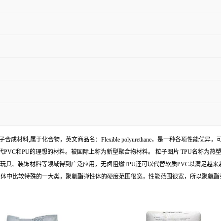
新型的有机高分子合成材料,属于化合物，英文商品名：Flexible polyurethane，是一种各
代PVC和PU的理想的材料。被国际上称为新型聚合物材料。 粒子图片 TPU名称为
品、玩具、装饰材料等领域得到广泛应用，无卤阻燃TPU还可以代替软质PVC以满足越
性体中比较特殊的一大类，聚氨酯弹性体的硬度范围很宽，性能范围很宽，所以聚氨酯