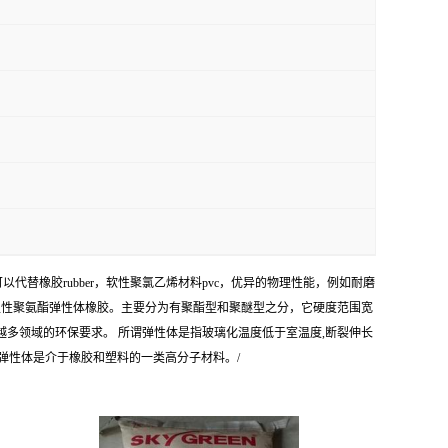
项性能优异，可以代替橡胶rubber，软性聚氯乙烯材料pvc，优异的物理性能，例如耐磨
热塑性聚氨酯弹性体橡胶。主要分为有聚酯型和聚醚型之分，它硬度范围宽
来越多领域的环保要求。 所谓弹性体是指玻璃化温度低于室温度,断裂伸长
弹性体是介于橡胶和塑料的一类高分子材料。/