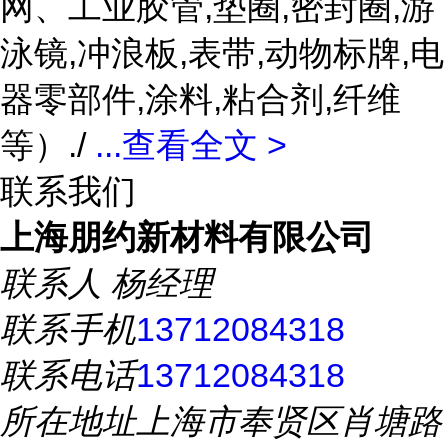
网、工业胶管,垫圈,密封圈,游
泳镜,冲浪板,表带,动物标牌,电
器零部件,涂料,粘合剂,纤维
等）./
...
查看全文 >
联系我们
上海朋约新材料有限公司
联系人
杨经理
联系手机
13712084318
联系电话
13712084318
所在地址
上海市奉贤区肖塘路