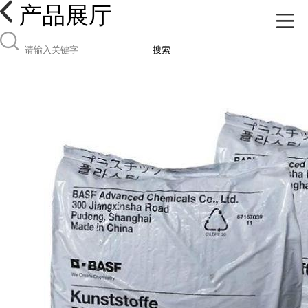
产品展厅
搜索