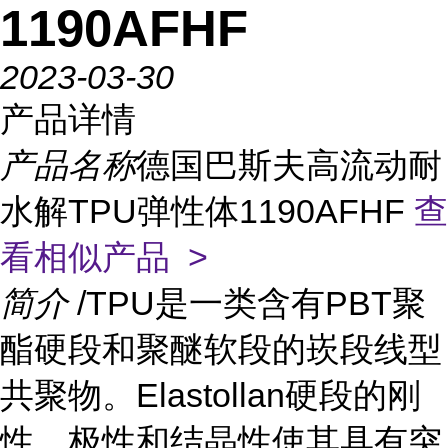
1190AFHF
2023-03-30
产品详情
产品名称
德国巴斯夫高流动耐
水解TPU弹性体1190AFHF
查
看相似产品 >
简介
/TPU是一类含有PBT聚
酯硬段和聚醚软段的崁段线型
共聚物。Elastollan硬段的刚
性、极性和结晶性使其具有突