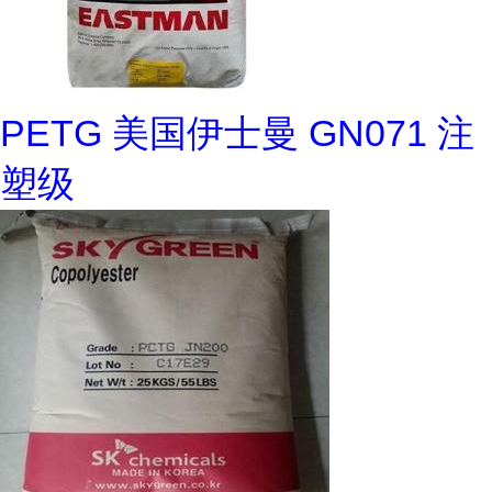
PETG 美国伊士曼 GN071 注
塑级