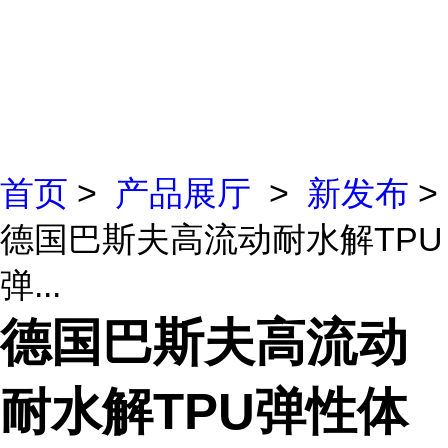
首页
>
产品展厅
>
新发布
>
德国巴斯夫高流动耐水解TPU
弹...
德国巴斯夫高流动
耐水解TPU弹性体