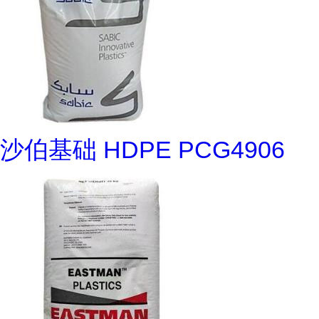
沙伯基础 HDPE PCG4906