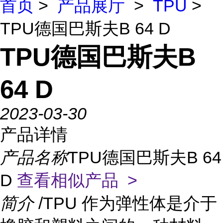
首页
>
产品展厅
>
TPU
>
TPU德国巴斯夫B 64 D
TPU德国巴斯夫B
64 D
2023-03-30
产品详情
产品名称
TPU德国巴斯夫B 64
D
查看相似产品 >
简介
/TPU 作为弹性体是介于