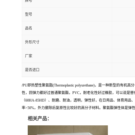
牌号
型号
品名
外形尺寸
厂家
是否进口
/PU即热塑性聚氨脂(Thermoplastic polyurethane)，是一种
性，回弹力都好过普通聚氨酯，PVC，耐老化性好过橡胶，可以说是替
（60HA-85HD）、耐磨、耐油，透明，弹性好，在日用品、体育用
率>50%，外力撤除后复原性比较好的高分子材料。聚氨酯弹性体是弹
相关产品：