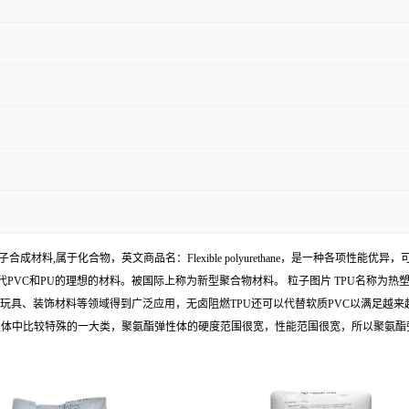
新型的有机高分子合成材料,属于化合物，英文商品名：Flexible polyurethane，是一种各
代PVC和PU的理想的材料。被国际上称为新型聚合物材料。 粒子图片 TPU名称为
品、玩具、装饰材料等领域得到广泛应用，无卤阻燃TPU还可以代替软质PVC以满足越
性体中比较特殊的一大类，聚氨酯弹性体的硬度范围很宽，性能范围很宽，所以聚氨酯