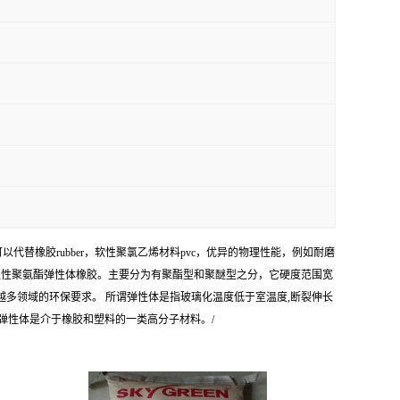
项性能优异，可以代替橡胶rubber，软性聚氯乙烯材料pvc，优异的物理性能，例如耐磨
热塑性聚氨酯弹性体橡胶。主要分为有聚酯型和聚醚型之分，它硬度范围宽
来越多领域的环保要求。 所谓弹性体是指玻璃化温度低于室温度,断裂伸长
弹性体是介于橡胶和塑料的一类高分子材料。/