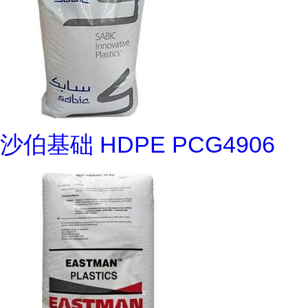
沙伯基础 HDPE PCG4906