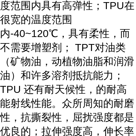
度范围内具有高弹性；TPU在
很宽的温度范围
内-40~120℃，具有柔性，而
不需要增塑剂； TPT对油类
（矿物油，动植物油脂和润滑
油）和许多溶剂抵抗能力；
TPU 还有耐天候性，的耐高
能射线性能。众所周知的耐磨
性，抗撕裂性，屈扰强度都是
优良的；拉伸强度高，伸长率