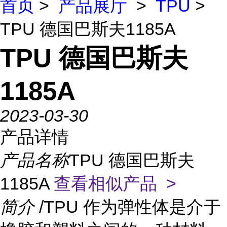
首页
>
产品展厅
>
TPU
>
TPU 德国巴斯夫1185A
TPU 德国巴斯夫
1185A
2023-03-30
产品详情
产品名称
TPU 德国巴斯夫
1185A
查看相似产品 >
简介
/TPU 作为弹性体是介于