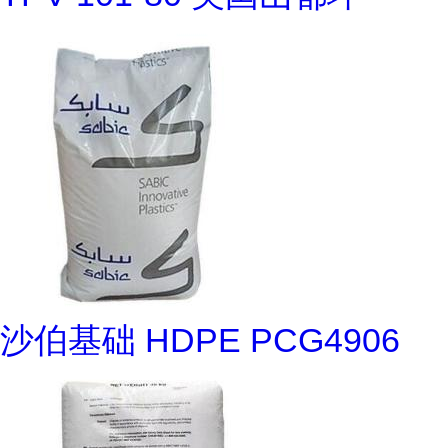
沙伯基础 HDPE PCG4906