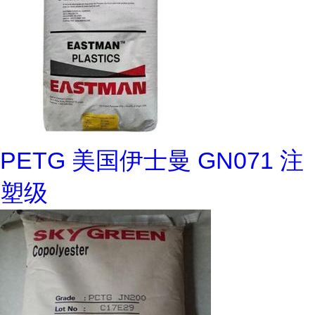
PETG 美国伊士曼 GN071 注
塑级