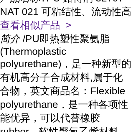
NAT 021 可粘结性、流动性高
查看相似产品 >
简介
/PU即热塑性聚氨脂
(Thermoplastic
polyurethane)，是一种新型的
有机高分子合成材料,属于化
合物，英文商品名：Flexible
polyurethane，是一种各项性
能优异，可以代替橡胶
rubber，软性聚氯乙烯材料