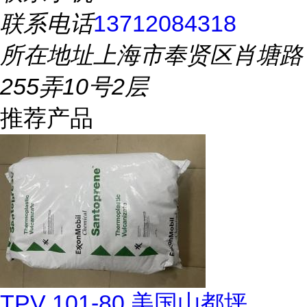
联系电话
13712084318
所在地址
上海市奉贤区肖塘路
255弄10号2层
推荐产品
TPV 101-80 美国山都坪