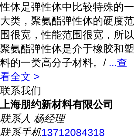
性体是弹性体中比较特殊的一
大类，聚氨酯弹性体的硬度范
围很宽，性能范围很宽，所以
聚氨酯弹性体是介于橡胶和塑
料的一类高分子材料。/
...
查
看全文 >
联系我们
上海朋约新材料有限公司
联系人
杨经理
联系手机
13712084318