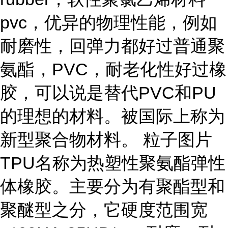
pvc，优异的物理性能，例如
耐磨性，回弹力都好过普通聚
氨酯，PVC，耐老化性好过橡
胶，可以说是替代PVC和PU
的理想的材料。被国际上称为
新型聚合物材料。 粒子图片
TPU名称为热塑性聚氨酯弹性
体橡胶。主要分为有聚酯型和
聚醚型之分，它硬度范围宽