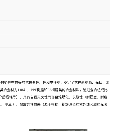
 由于PPO具有较好的抗蠕变性、性和电性能，奠定了它在新能源、光伏、水
合金材为1.06），PPE树脂和PS树脂类的合金材料，通过混合组成比
低介质损耗等），具有自我灭火性而容易难燃化、长期性（耐蠕变、耐疲
苯、甲苯 ）、耐旋光性较差（源于根据可视短波长的紫外线区域的光吸