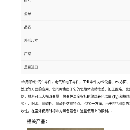
牌号
型号
品名
外形尺寸
厂家
是否进口
/应用领域: 汽车零件，电气和电子零件，工业零件,办公设备、PV方面
处理等方面的应用，但同时也由于它的但熔体流动性差，加工困难。也面临
例，材料可以大幅改变属于热变性温度指标的玻璃转化温度 (Tg) 
劳）、耐水、耐碱性、耐酸性这些特点。 但另一方面，由于PPE树脂
收性，在室外使用时标准为黑色着色）这些使用上的限制。/
相关产品：