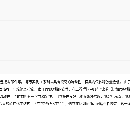
、连接零部件等。 等级实例: L系列 – 具有很高的流动性，模具内气体释放量极低。
着一些难题及考验。 由于PPE树脂的变性，在工程塑料中具有*比重（比如PS树脂类
和熔融流动性，同时材料具有尺寸稳定性、电气特性良好（绝缘破坏强度、低介电常数、
的芳香族醚在化学结构上固有的物理化学特性，也存在比如耐油、耐溶剂性较差（溶于