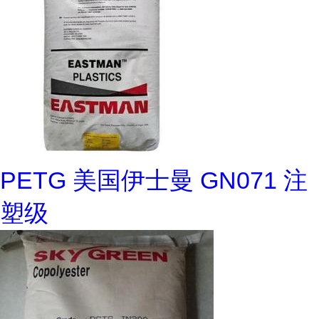
PETG 美国伊士曼 GN071 注
塑级