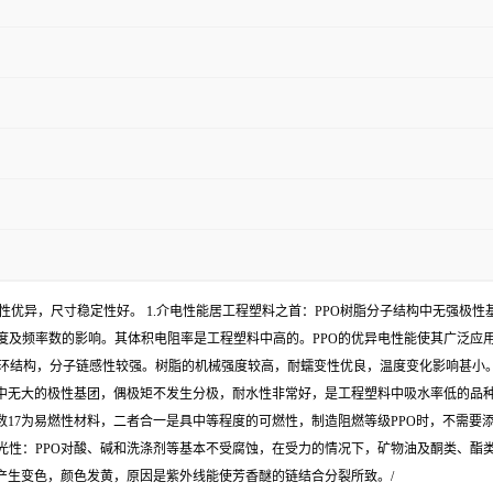
水性优异，尺寸稳定性好。 1.介电性能居工程塑料之首：PPO树脂分子结构中无强极
度及频率数的影响。其体积电阻率是工程塑料中高的。PPO的优异电性能使其广泛应
芳香环结构，分子链感性较强。树脂的机械强度较高，耐蠕变性优良，温度变化影响甚小。PP
中无大的极性基团，偶极矩不发生分极，耐水性非常好，是工程塑料中吸水率低的品种
数17为易燃性材料，二者合一是具中等程度的可燃性，制造阻燃等级PPO时，不需要
性和耐光性：PPO对酸、碱和洗涤剂等基本不受腐蚀，在受力的情况下，矿物油及酮类、
产生变色，颜色发黄，原因是紫外线能使芳香醚的链结合分裂所致。/