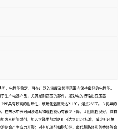
性基团，电性能稳定，可在广泛的温度及频率范围内保持良好的电性能。
用于生产电器产品，尤其是耐高压的部件，如彩电的行输出变压器
E具有较高的耐热性，玻璃化温度高达211℃，熔点268℃。 3.优异的
。在热水中长时间浸泡其物理性能仍有很少下降。 4.阻燃性良好，具有
添加卤素的阻燃剂，加入含磷类阻燃剂即可达到UL94标准，减少对环境
酯类溶剂会产生应力开裂；对有机溶剂如脂肪烃、卤代脂肪烃和芳香烃等会