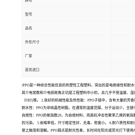
牌号
型号
品名
外形尺寸
厂家
是否进口
/PPO是一种综合性能优良的热塑性工程塑料，突出的是电绝缘性和耐
其介电常数和介电损耗角正切是工程塑料中小的，且几乎不受温度、湿
（FBT)等。 2.良好的机械性能及热性能：PPO子链中，含有大量的
耐水性：PPO为非结晶性树脂，在通常的温度范围，分子运动少，主链
自熄性：PPO的氧指数29，为自熄材料，而高抗冲击性聚苯乙烯的氧指
的污染。 5.收缩率低，尺寸稳定性好、无毒、密度小。 6.耐介质
使之融涨和溶解。PPO弱点是耐光性差，长时间在阳光或荧光灯下使用