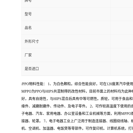
牌号
型号
品名
外形尺寸
厂家
是否进口
/PPO物料性能： 1、为白色颗粒。综合性能良好，可在120度蒸汽
MPPO为PPO与HIPS共混制得的改性材料，目前市面上的材料均为此种
好，具有自熄性，与HIPS混合后具有中等可燃性。质轻，可用于食品和行业。
缘件、减磨耐磨件、传动件、及电子零件。 2、可作较高温度下使用的齿
子电器、汽车、家用电器、办公室设备和工业机械等方面，利用MPPO
接器、轮罩。 7、电子电器工业上广泛用于制造连接器、线圈绕线轴、
机、空调机、加温器、电饭煲等零部件。可作复印机、计算机系统，打