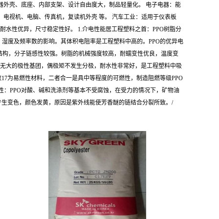
器外壳、底座、内部支架、设计自由度大，制品轻量化。 电子电器：能
电视机、电脑、传真机，复读机外壳 等。 汽车工业：适用于仪表板
水性优异，尺寸稳定性好。 1.介电性能居工程塑料之首：PPO树脂分
湿度及频率数的影响。其体积电阻率是工程塑料中高的。PPO的优异电
环结构，分子链感性较强。树脂的机械强度较高，耐蠕变性优良，温度变
主链中无大的极性基团，偶极矩不发生分极，耐水性非常好，是工程塑料中吸
数17为易燃性材料，二者合一是具中等程度的可燃性，制造阻燃等级PPO
光性：PPO对酸、碱和洗涤剂等基本不受腐蚀，在受力的情况下，矿物油
产生变色，颜色发黄，原因是紫外线能使芳香醚的链结合分裂所致。/