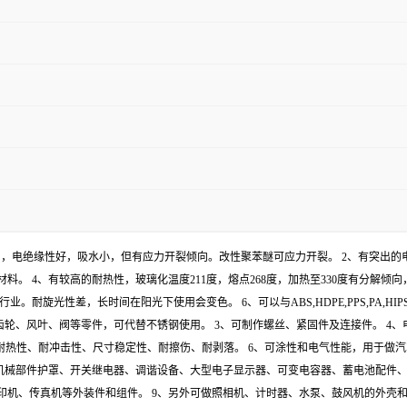
中使用，电绝缘性好，吸水小，但有应力开裂倾向。改性聚苯醚可应力开裂。 2、有突出
材料。 4、有较高的耐热性，玻璃化温度211度，熔点268度，加热至330度有分解倾向
耐旋光性差，长时间在阳光下使用会变色。 6、可以与ABS,HDPE,PPS,PA,HI
轮、风叶、阀等零件，可代替不锈钢使用。 3、可制作螺丝、紧固件及连接件。 4、电机
耐热性、耐冲击性、尺寸稳定性、耐擦伤、耐剥落。 6、可涂性和电气性能，用于做
机械部件护罩、开关继电器、调谐设备、大型电子显示器、可变电容器、蓄电池配件、
印机、传真机等外装件和组件。 9、另外可做照相机、计时器、水泵、鼓风机的外壳