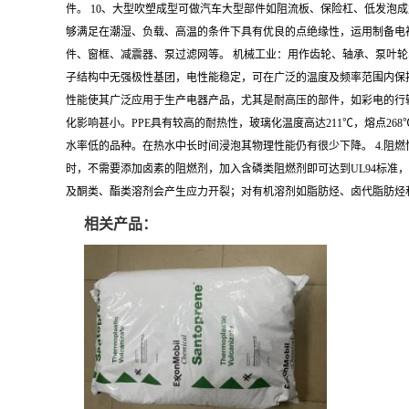
件。 10、大型吹塑成型可做汽车大型部件如阻流板、保险杠、低发泡
够满足在潮湿、负载、高温的条件下具有优良的点绝缘性，运用制备电视
件、窗框、减震器、泵过滤网等。 机械工业：用作齿轮、轴承、泵叶轮、
子结构中无强极性基团，电性能稳定，可在广泛的温度及频率范围内保
性能使其广泛应用于生产电器产品，尤其是耐高压的部件，如彩电的行输
化影响甚小。PPE具有较高的耐热性，玻璃化温度高达211℃，熔点2
水率低的品种。在热水中长时间浸泡其物理性能仍有很少下降。 4.阻燃
时，不需要添加卤素的阻燃剂，加入含磷类阻燃剂即可达到UL94标准，
及酮类、酯类溶剂会产生应力开裂；对有机溶剂如脂肪烃、卤代脂肪烃
相关产品：