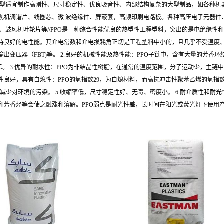
成型适宜制作高刚性、尺寸稳定性、优良吸音性、内部结构复杂的大型制品，如各种机
机调谐片、线圈芯、微 波绝缘件、屏蔽套，高频印刷电路板。各种高压电子元器件、
鼓风机叶轮片等//PPO是一种综合性能优良的热塑性工程塑料，突出的是电绝缘性和耐
持良好的电性能。其介电常数和介电损耗角正切是工程塑料中小的，且几乎不受温度、
出变压器（FBT)等。 2.良好的机械性能及热性能：PPO子链中，含有大量的芳香
68℃。 3.优异的耐水性：PPO为非结晶性树脂，在通常的温度范围，分子运动少，
性良好，具有自熄性：PPO的氧指数29，为自熄材料，而高抗冲击性聚苯乙烯的氧指
减少对环境的污染。 5.收缩率低，尺寸稳定性好、无毒、密度小。 6.耐介质性和耐
和芳香烃等会使之融涨和溶解。PPO弱点是耐光性差，长时间在阳光或荧光灯下使用