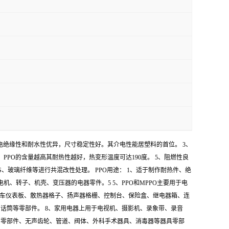
的电绝缘性和耐水性优异，尺寸稳定性好。其介电性能居塑料的首位。 3、
，PPO的含量越高其耐热性越好，热变形温度可达190度。 5、阻燃性良
PS、玻璃纤维等进行共混改性处理。 PPO用途： 1、适于制作耐热件、绝
、转子、机壳、变压器的电器零件。5 5、PPO和MPPO主要用于电
汽车仪表板、散热器格子、扬声器格栅、控制台、保险盒、继电器箱、连
话筒等零部件。 8、家用电器上用于电视机、摄影机、录象带、录音
和零部件、无声齿轮、管道、阀体、外科手术器具、消毒器等器具零部