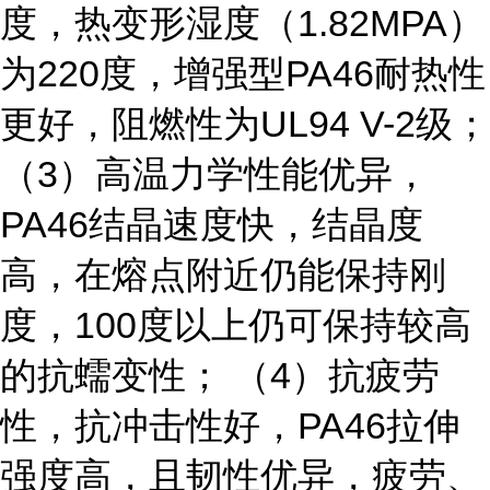
度，热变形湿度（1.82MPA）
为220度，增强型PA46耐热性
更好，阻燃性为UL94 V-2级；
（3）高温力学性能优异，
PA46结晶速度快，结晶度
高，在熔点附近仍能保持刚
度，100度以上仍可保持较高
的抗蠕变性； （4）抗疲劳
性，抗冲击性好，PA46拉伸
强度高，且韧性优异，疲劳、