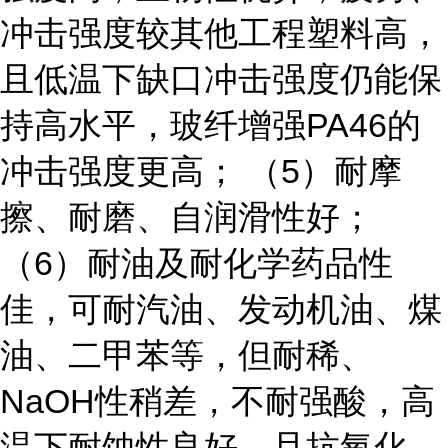
冲击强度较其他工程塑料高，
且低温下缺口冲击强度仍能保
持高水平，玻纤增强PA46的
冲击强度更高； （5）耐摩
擦、耐磨、自润滑性好；
（6）耐油及耐化学药品性
佳，可耐汽油、发动机油、煤
油、二甲苯等，但耐稀、
NaOH性稍差，不耐强酸，高
温下耐蚀性良好，且抗氧化