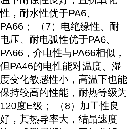
性，耐水性优于PA6、
PA66； （7）电绝缘性、耐
电压、耐电弧性优于PA6、
PA66，介电性与PA66相似，
但PA46的电性能对温度、湿
度变化敏感性小，高温下也能
保持较高的性能，耐热等级为
120度E级； （8）加工性良
好，其热导率大，结晶速度