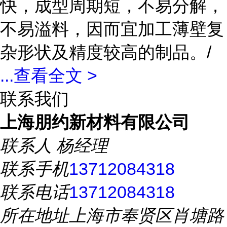
快，成型周期短，不易分解，
不易溢料，因而宜加工薄壁复
杂形状及精度较高的制品。/
...
查看全文 >
联系我们
上海朋约新材料有限公司
联系人
杨经理
联系手机
13712084318
联系电话
13712084318
所在地址
上海市奉贤区肖塘路