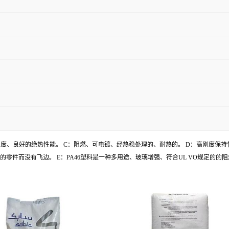
拉强度、良好的绝热性能。 C：阻燃、可电镀、经热稳处理的、耐热的。 D：高刚度保
毫米的零件而没有飞边。 E：PA46塑料是一种多用途、玻璃增强、符合UL VO规定的的阻