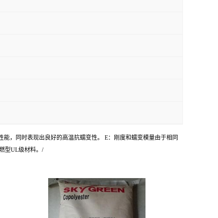
持性能，同时表现出良好的高温抗蠕变性。 E：刚度和蠕变模量由于相同
燃型UL级材料。/