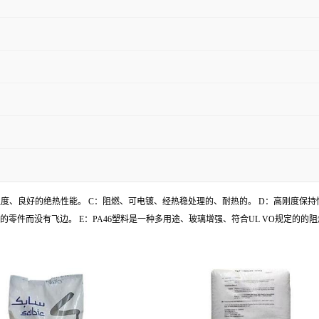
拉强度、良好的绝热性能。 C：阻燃、可电镀、经热稳处理的、耐热的。 D：高刚度保
毫米的零件而没有飞边。 E：PA46塑料是一种多用途、玻璃增强、符合UL VO规定的的阻