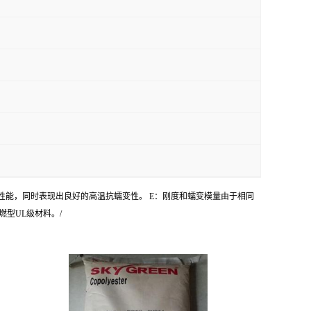
持性能，同时表现出良好的高温抗蠕变性。 E：刚度和蠕变模量由于相同
燃型UL级材料。/