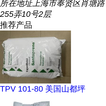
所在地址
上海市奉贤区肖塘路
255弄10号2层
推荐产品
TPV 101-80 美国山都坪