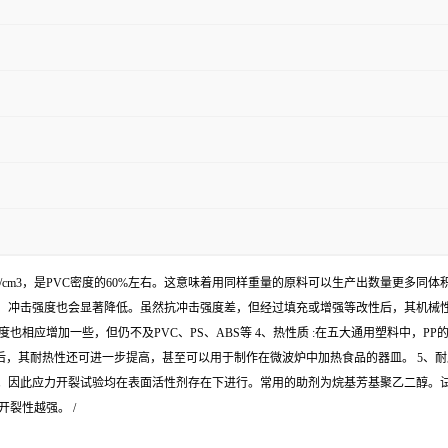
0.91g/cm3，是PVC密度的60%左右。这意味着用同样重量的原料可以生产出数量更多
冲击强度也会显著降低。虽然抗冲击强度差，但经过填充或增强等改性后，其机械性能
相应增加一些，但仍不及PVC、PS、ABS等 4、热性质 :在五大通用塑料中，PP
状态后，其耐热性还可进一步提高，甚至可以用于制作在微波炉中加热食品的器皿。 5、
。因此应力开裂试验均在表面活性剂存在下进行。常用的助剂为烷基芳基聚乙二醇。试
裂性越强。 /