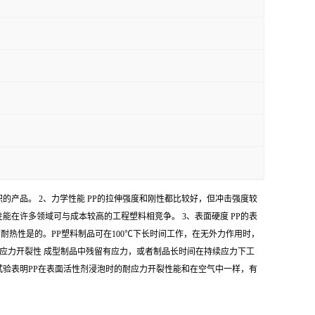
同体积的产品。 2、力学性能 PP的拉伸强度和刚性都比较好，但冲击强度较
在许多领域可与成本较高的工程塑料相竞争。 3、表面硬度 PP的表
的耐热性是的。PP塑料制品可在100℃下长时间工作，在无外力作用时，
耐应力开裂性 成型制品中残留有应力，或者制品长时间在持续应力下工
验表明PP在表面活性剂浸泡时的耐应力开裂性能和在空气中一样，有