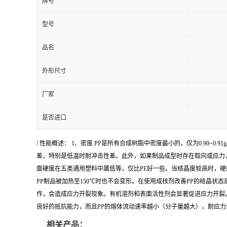
牌号
型号
品名
外形尺寸
厂家
是否进口
/ 性能概述： 1、密度 PP是所有合成树脂中密度最小的，仅为0.90~
差，特别是低温时耐冲击性差。此外，如果制品成型时存在取向或应力，
面硬度在五类通用塑料中属低等，仅比PE好一些。当结晶度较高时，硬度也
PP制品被加热至150℃时也不会变形。在使用成核剂改善PP的结晶
作，会造成应力开裂现象。有机溶剂和表面活性剂会显著促进应力开裂
良好的抵抗能力，而且PP的熔体流动速率越小（分子量越大），耐应力开
相关产品：