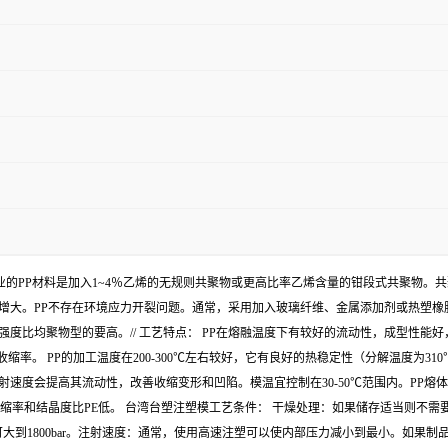
商业的PP材料是加入1~4％乙烯的无规则共聚物或更高比率乙烯含量的钳段式共聚物。共
大。PP不存在环境应力开裂问题。通常，采用加入玻璃纤维、金属添加剂或热塑橡胶的方法
度比均聚物型的要高。// 工艺特点： PP在熔融温度下有较好的流动性，成型性能好
。 PP的加工温度在200-300℃左右较好，它有良好的热稳定性（分解温度为310
射速度会提高其流动性，改善收缩变形和凹陷。模温宜控制在30-50℃范围内。PP熔
率和结晶度比PE低。 台湾台塑注塑模工艺条件： 干燥处理：如果储存适当则不需要干燥
：可大到1800bar。注射速度：通常，使用高速注塑可以使内部压力减小到最小。如果