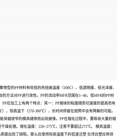
聚物型的PP材料有较低的热扭曲温度（100C）、低透明度、低光泽度、
对PP进行改性。PP的流动率MFR范围在1~40。低MFR的PP材
，PP在加工上有两个特点：其一：PP熔体的粘度随剪切速度的提高而有
℃），但高温下（270-300℃），长时间停留在炮筒中会有降解的可能。
体能穿越很窄的模具缝隙而出现披锋。PP在熔化过程中，要吸收大量的熔
处理。熔化温度：220~275℃，注意不要超过275℃。 模具温度：
制品表面出现了缺陷，那么应使用较高温度下的低速注塑 台湾台塑应用领