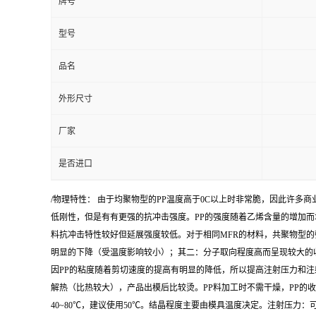
牌号
型号
品名
外形尺寸
厂家
是否进口
/物理特性： 由于均聚物型的PP温度高于0C以上时非常脆，因此许多
低刚性，但是有有更强的抗冲击强度。PP的强度随着乙烯含量的增加而增
料抗冲击特性较好但延展强度较低。对于相同MFR的材料，共聚物型的强
明显的下降（受温度影响较小）；其二：分子取向程度高而呈现较大的收缩率
因PP的粘度随着剪切速度的提高有明显的降低，所以提高注射压力和注
解热（比热较大），产品出模后比较烫。PP料加工时不需干燥，PP的收缩
40~80℃，建议使用50℃。结晶程度主要由模具温度决定。注射压力