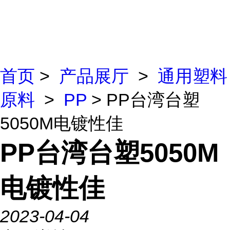
首页
>
产品展厅
>
通用塑料
原料
>
PP
> PP台湾台塑
5050M电镀性佳
PP台湾台塑5050M
电镀性佳
2023-04-04