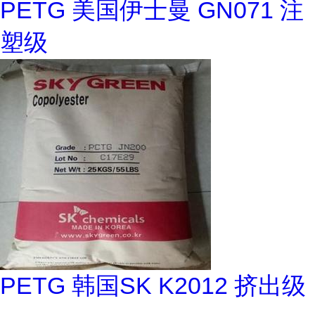
PETG 美国伊士曼 GN071 注
塑级
PETG 韩国SK K2012 挤出级