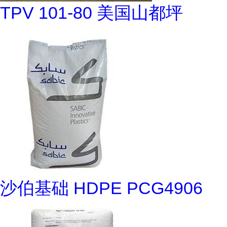
TPV 101-80 美国山都坪
沙伯基础 HDPE PCG4906