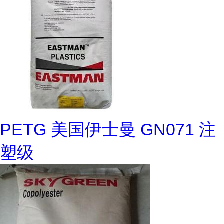
PETG 美国伊士曼 GN071 注
塑级