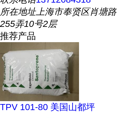
所在地址
上海市奉贤区肖塘路
255弄10号2层
推荐产品
TPV 101-80 美国山都坪