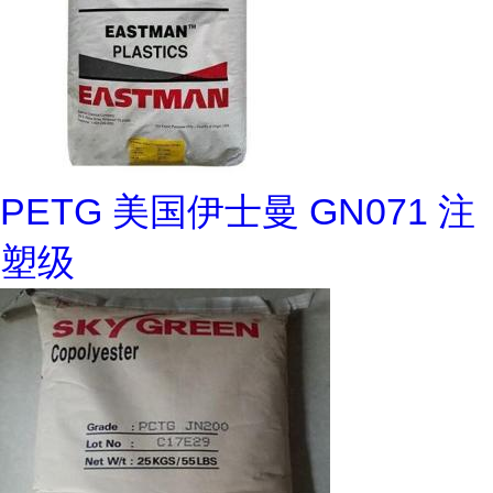
PETG 美国伊士曼 GN071 注
塑级