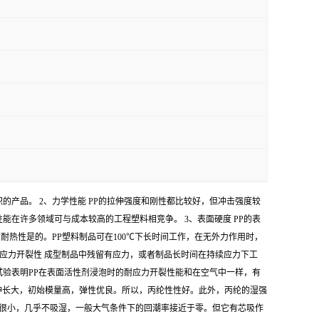
同体积的产品。 2、力学性能 PP的拉伸强度和刚性都比较好，但冲击强度较
在许多领域可与成本较高的工程塑料相竞争。 3、表面硬度 PP的表
的耐热性是的。PP塑料制品可在100℃下长时间工作，在无外力作用时，
耐应力开裂性 成型制品中残留有应力，或者制品长时间在持续应力下工
验表明PP在表面活性剂浸泡时的耐应力开裂性能和在空气中一样，有
高，伸长大，初始模量高，弹性优良。所以，丙纶性性好。此外，丙纶的湿强
性很小，几乎不吸湿，一般大气条件下的回潮率接近于零。但它有芯吸作