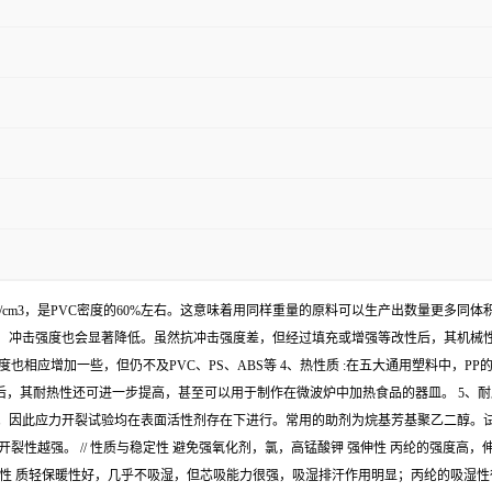
0.91g/cm3，是PVC密度的60%左右。这意味着用同样重量的原料可以生产出数量更多
冲击强度也会显著降低。虽然抗冲击强度差，但经过填充或增强等改性后，其机械性能
相应增加一些，但仍不及PVC、PS、ABS等 4、热性质 :在五大通用塑料中，PP
状态后，其耐热性还可进一步提高，甚至可以用于制作在微波炉中加热食品的器皿。 5、
。因此应力开裂试验均在表面活性剂存在下进行。常用的助剂为烷基芳基聚乙二醇。试
裂性越强。 // 性质与稳定性 避免强氧化剂，氯，高锰酸钾 强伸性 丙纶的强度
色性 质轻保暖性好，几乎不吸湿，但芯吸能力很强，吸湿排汗作用明显；丙纶的吸湿