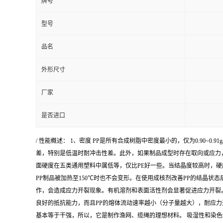
牌号
型号
品名
外形尺寸
厂家
是否进口
/ 性能概述： 1、密度 PP是所有合成树脂中密度最小的，仅为0.90~
差，特别是低温时耐冲击性差。此外，如果制品成型时存在取向或应力，
面硬度在五类通用塑料中属低等，仅比PE好一些。当结晶度较高时，硬度也
PP制品被加热至150℃时也不会变形。在使用成核剂改善PP的结晶
作，会造成应力开裂现象。有机溶剂和表面活性剂会显著促进应力开裂
良好的抵抗能力，而且PP的熔体流动速率越小（分子量越大），耐应力开
基本等于干强，所以，它是制作渔网、缆绳的理想材料。 吸湿性和染