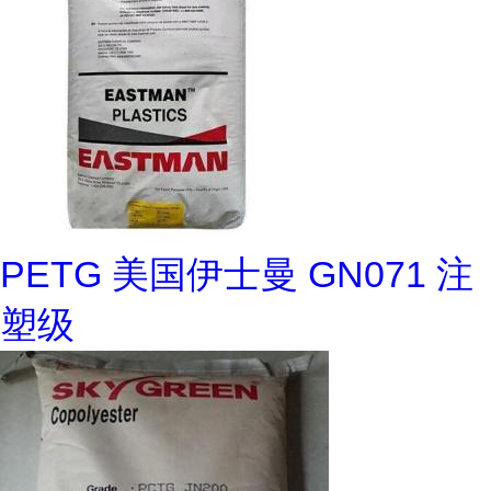
PETG 美国伊士曼 GN071 注
塑级