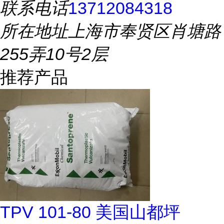
联系电话
13712084318
所在地址
上海市奉贤区肖塘路
255弄10号2层
推荐产品
TPV 101-80 美国山都坪