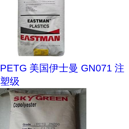
PETG 美国伊士曼 GN071 注
塑级