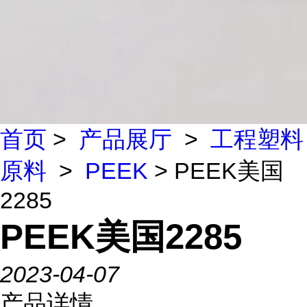
首页
>
产品展厅
>
工程塑料
原料
>
PEEK
> PEEK美国
2285
PEEK美国2285
2023-04-07
产品详情