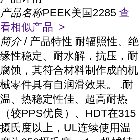
产品名称
PEEK美国2285
查
看相似产品 >
简介
/ 产品特性 耐辐照性、绝
缘性稳定、耐水解，抗压，耐
腐蚀，其符合材料制作成的机
械零件具有自润滑效果。 .耐
温、热稳定性佳、超高耐热
（较PPS优良）、HDT在315
摄氏度以上，UL连续使用温