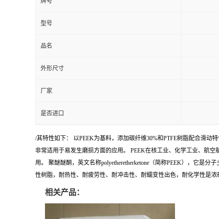
牌号
型号
品名
外形尺寸
厂家
是否进口
/其特性如下： 以PEEK为基料，添加碳纤维30%和PTFE树脂配合
非常适用于易发生磨损方面的应用。 PEEK在核工业、化学工业、航
用。 聚醚醚酮，英文名称polyetheretherketone（简称P
性树脂，耐热性、耐疲劳性、耐冲击性、耐蠕变性出色，耐化学性是浓
相关产品：