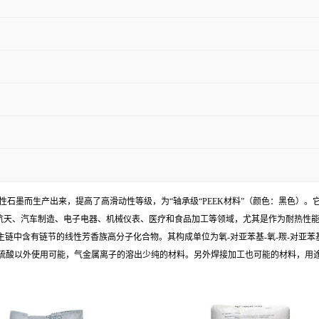
滑动特性石墨而生产出来，提高了高滑动性等级，为“轴承级“PEEK材料”（颜色：黑色
空航天、汽车制造、电子电器、机械仪表、医疗和食品加工等领域，尤其是作为耐热性
EEK），它是分子主链中含有链节的线性芳香族高分子化合物。其构成单位为氧-对亚苯基-氧-
硫酸以外使用可能，气金属离子的溶出少纯的材料。另外焊接加工也可能的材料，用途