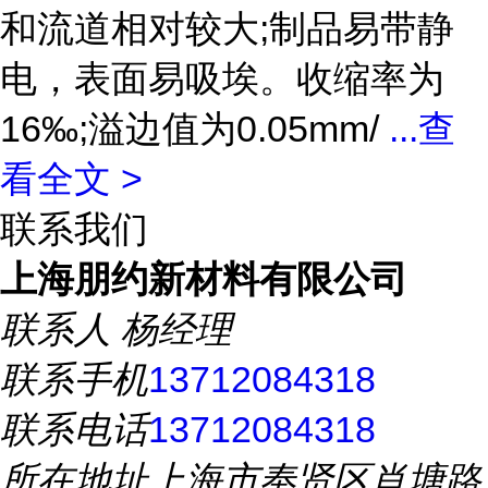
和流道相对较大;制品易带静
电，表面易吸埃。收缩率为
16‰;溢边值为0.05mm/
...
查
看全文 >
联系我们
上海朋约新材料有限公司
联系人
杨经理
联系手机
13712084318
联系电话
13712084318
所在地址
上海市奉贤区肖塘路