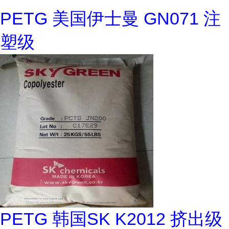
PETG 美国伊士曼 GN071 注
塑级
PETG 韩国SK K2012 挤出级