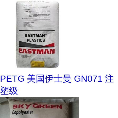
PETG 美国伊士曼 GN071 注
塑级