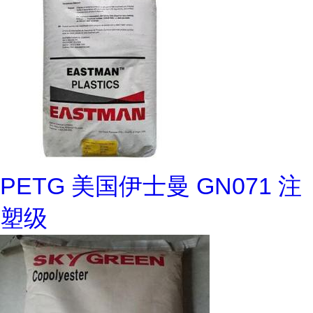
PETG 美国伊士曼 GN071 注
塑级