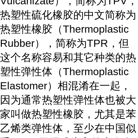
Vulcanizate），简称为TPV，
热塑性硫化橡胶的中文简称为
热塑性橡胶（Thermoplastic
Rubber），简称为TPR，但
这个名称容易和其它种类的热
塑性弹性体（Thermoplastic
Elastomer）相混淆在一起，
因为通常热塑性弹性体也被大
家叫做热塑性橡胶，尤其是苯
乙烯类弹性体，至少在中国似