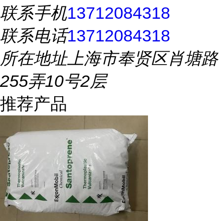
联系手机
13712084318
联系电话
13712084318
所在地址
上海市奉贤区肖塘路
255弄10号2层
推荐产品