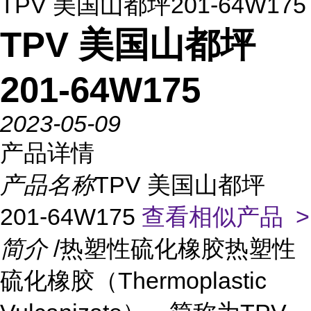
TPV 美国山都坪201-64W175
TPV 美国山都坪
201-64W175
2023-05-09
产品详情
产品名称
TPV 美国山都坪
201-64W175
查看相似产品 >
简介
/热塑性硫化橡胶热塑性
硫化橡胶（Thermoplastic