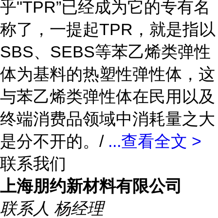
乎"TPR”已经成为它的专有名
称了，一提起TPR，就是指以
SBS、SEBS等苯乙烯类弹性
体为基料的热塑性弹性体，这
与苯乙烯类弹性体在民用以及
终端消费品领域中消耗量之大
是分不开的。/
...
查看全文 >
联系我们
上海朋约新材料有限公司
联系人
杨经理