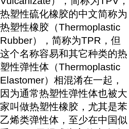
Vulcanizate），简称为TPV，
热塑性硫化橡胶的中文简称为
热塑性橡胶（Thermoplastic
Rubber），简称为TPR，但
这个名称容易和其它种类的热
塑性弹性体（Thermoplastic
Elastomer）相混淆在一起，
因为通常热塑性弹性体也被大
家叫做热塑性橡胶，尤其是苯
乙烯类弹性体，至少在中国似