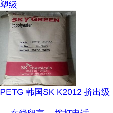
塑级
PETG 韩国SK K2012 挤出级