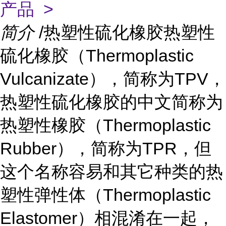
产品 >
简介
/热塑性硫化橡胶热塑性
硫化橡胶（Thermoplastic
Vulcanizate），简称为TPV，
热塑性硫化橡胶的中文简称为
热塑性橡胶（Thermoplastic
Rubber），简称为TPR，但
这个名称容易和其它种类的热
塑性弹性体（Thermoplastic
Elastomer）相混淆在一起，