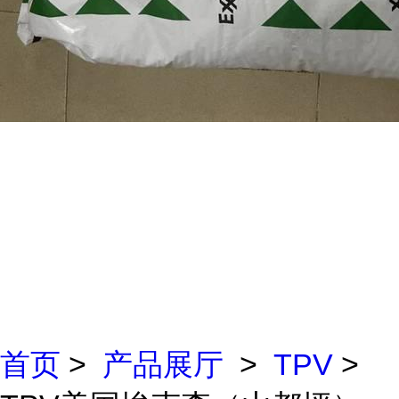
首页
>
产品展厅
>
TPV
>