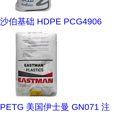
沙伯基础 HDPE PCG4906
PETG 美国伊士曼 GN071 注