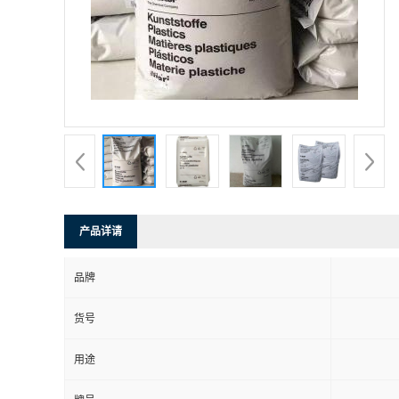
产品详请
品牌
货号
用途