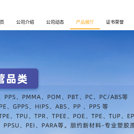
页
公司介绍
公司动态
产品展厅
证书荣誉