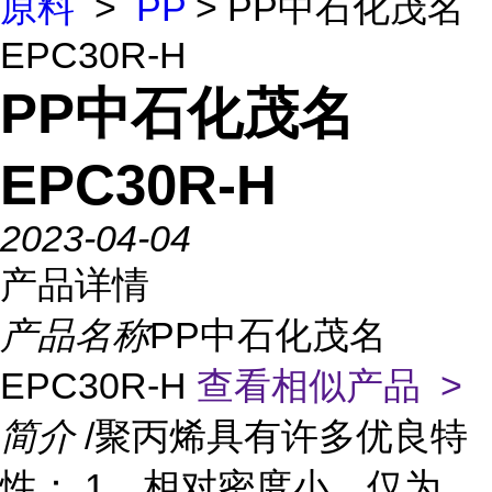
原料
>
PP
> PP中石化茂名
EPC30R-H
PP中石化茂名
EPC30R-H
2023-04-04
产品详情
产品名称
PP中石化茂名
EPC30R-H
查看相似产品 >
简介
/聚丙烯具有许多优良特
性： 1、相对密度小，仅为