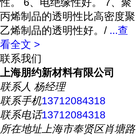
性。 6、电绝缘性好。 7、聚
丙烯制品的透明性比高密度聚
乙烯制品的透明性好。/
...
查
看全文 >
联系我们
上海朋约新材料有限公司
联系人
杨经理
联系手机
13712084318
联系电话
13712084318
所在地址
上海市奉贤区肖塘路